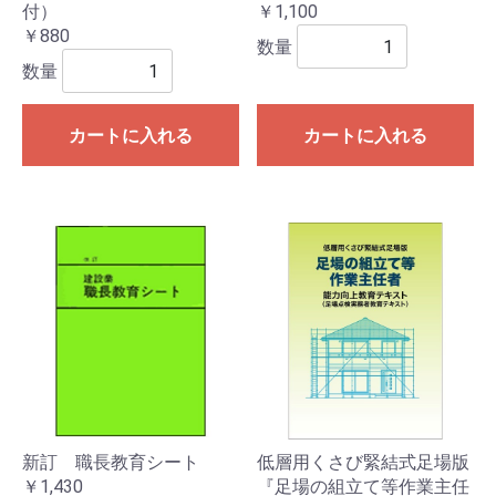
付）
￥1,100
￥880
数量
数量
カートに入れる
カートに入れる
新訂 職長教育シート
低層用くさび緊結式足場版
￥1,430
『足場の組立て等作業主任